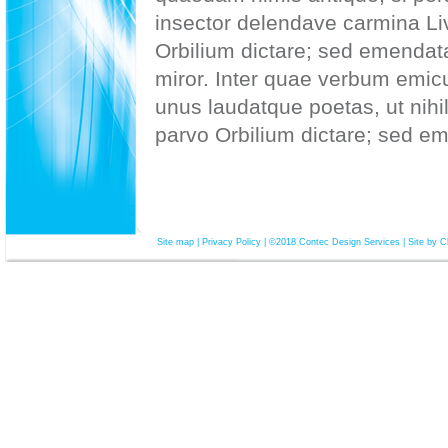
insector delendave carmina Li
Orbilium dictare; sed emendata
miror. Inter quae verbum emicu
unus laudatque poetas, ut nih
parvo Orbilium dictare; sed em
Site map
|
Privacy Policy
|
©2018 Contec Design Services
|
Site by C