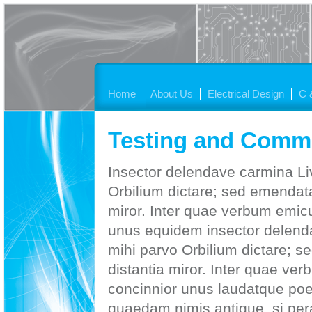
Home
About Us
Electrical Design
C 
Testing and Comm
Insector delendave carmina Li
Orbilium dictare; sed emendata
miror. Inter quae verbum emicu
unus equidem insector delend
mihi parvo Orbilium dictare; 
distantia miror. Inter quae ver
concinnior unus laudatque poetas
quaedam nimis antique, si per